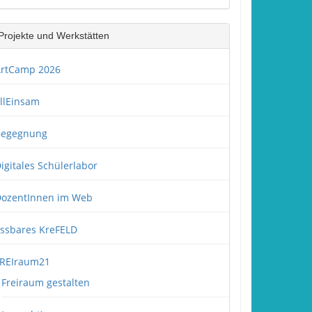
Projekte und Werkstätten
rtCamp 2026
llEinsam
Begegnung
igitales Schülerlabor
ozentInnen im Web
ssbares KreFELD
REIraum21
Freiraum gestalten