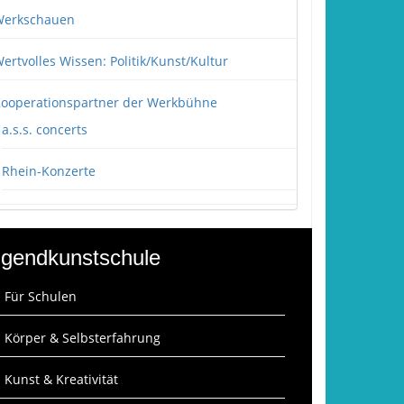
erkschauen
ertvolles Wissen: Politik/Kunst/Kultur
ooperationspartner der Werkbühne
a.s.s. concerts
Rhein-Konzerte
gendkunstschule
: Für Schulen
: Körper & Selbsterfahrung
: Kunst & Kreativität