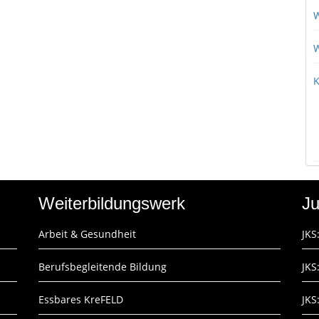
W
W
K
Weiterbildungswerk
Ju
Arbeit & Gesundheit
JKS
Berufsbegleitende Bildung
JKS
Essbares KreFELD
JKS