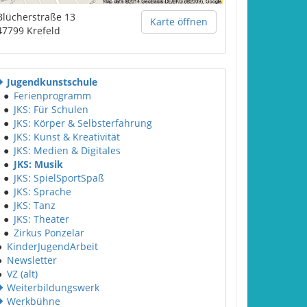
Blücherstraße 13
Karte öffnen
47799
Krefeld
Jugendkunstschule
●
Ferienprogramm
●
JKS: Für Schulen
●
JKS: Körper & Selbsterfahrung
●
JKS: Kunst & Kreativität
●
JKS: Medien & Digitales
●
JKS: Musik
●
JKS: SpielSportSpaß
●
JKS: Sprache
●
JKS: Tanz
●
JKS: Theater
●
Zirkus Ponzelar
●
KinderJugendArbeit
●
Newsletter
●
VZ (alt)
Weiterbildungswerk
Werkbühne