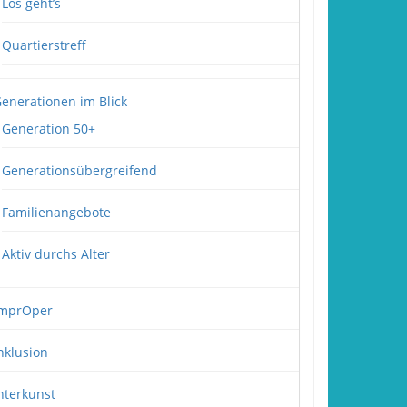
Los geht’s
Quartierstreff
enerationen im Blick
Generation 50+
Generationsübergreifend
Familienangebote
Aktiv durchs Alter
mprOper
nklusion
nterkunst