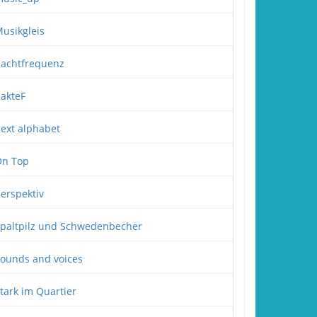
usikgleis
achtfrequenz
akteF
ext alphabet
n Top
erspektiv
paltpilz und Schwedenbecher
ounds and voices
tark im Quartier