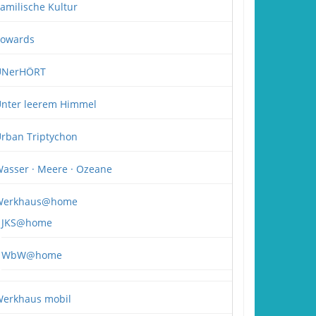
amilische Kultur
owards
UNerHÖRT
nter leerem Himmel
rban Triptychon
asser · Meere · Ozeane
Werkhaus@home
JKS@home
WbW@home
erkhaus mobil