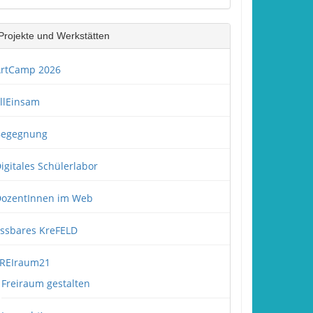
Projekte und Werkstätten
rtCamp 2026
llEinsam
Begegnung
igitales Schülerlabor
ozentInnen im Web
ssbares KreFELD
REIraum21
Freiraum gestalten