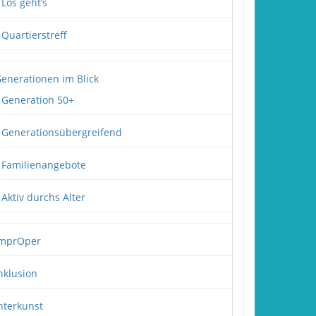
Los geht’s
Quartierstreff
enerationen im Blick
Generation 50+
Generationsübergreifend
Familienangebote
Aktiv durchs Alter
mprOper
nklusion
nterkunst