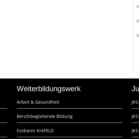
W
W
K
Weiterbildungswerk
Ju
Arbeit & Gesundheit
JKS
Berufsbegleitende Bildung
JKS
Essbares KreFELD
JKS