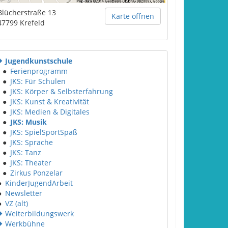
Blücherstraße 13
Karte öffnen
47799
Krefeld
Jugendkunstschule
●
Ferienprogramm
●
JKS: Für Schulen
●
JKS: Körper & Selbsterfahrung
●
JKS: Kunst & Kreativität
●
JKS: Medien & Digitales
●
JKS: Musik
●
JKS: SpielSportSpaß
●
JKS: Sprache
●
JKS: Tanz
●
JKS: Theater
●
Zirkus Ponzelar
●
KinderJugendArbeit
●
Newsletter
●
VZ (alt)
Weiterbildungswerk
Werkbühne