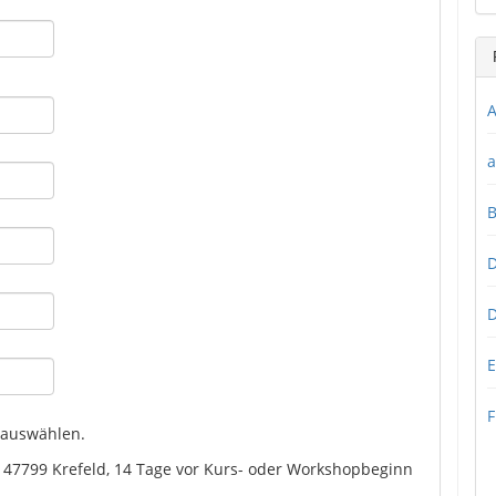
A
a
D
D
E
F
 auswählen.
, 47799 Krefeld, 14 Tage vor Kurs- oder Workshopbeginn