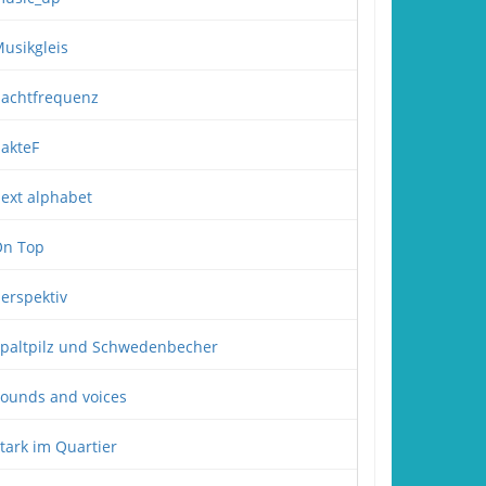
usikgleis
achtfrequenz
akteF
ext alphabet
n Top
erspektiv
paltpilz und Schwedenbecher
ounds and voices
tark im Quartier