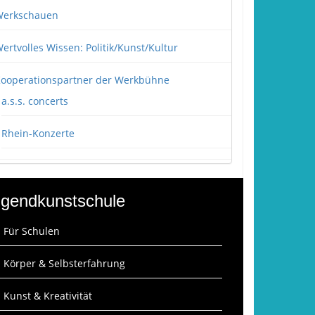
erkschauen
ertvolles Wissen: Politik/Kunst/Kultur
ooperationspartner der Werkbühne
a.s.s. concerts
Rhein-Konzerte
gendkunstschule
: Für Schulen
: Körper & Selbsterfahrung
: Kunst & Kreativität