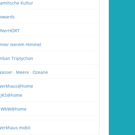
amilische Kultur
owards
UNerHÖRT
nter leerem Himmel
rban Triptychon
asser · Meere · Ozeane
Werkhaus@home
JKS@home
WbW@home
erkhaus mobil