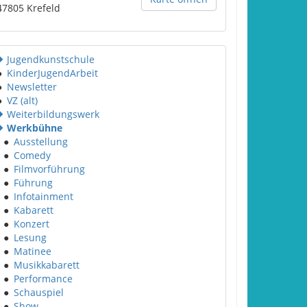
47805
Krefeld
Jugendkunstschule
●
KinderJugendArbeit
●
Newsletter
●
VZ (alt)
Weiterbildungswerk
Werkbühne
●
Ausstellung
●
Comedy
●
Filmvorführung
●
Führung
●
Infotainment
●
Kabarett
●
Konzert
●
Lesung
●
Matinee
●
Musikkabarett
●
Performance
●
Schauspiel
●
Show