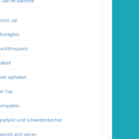
Talk im Bahnhof
usic_up
usikgleis
achtfrequenz
akteF
ext alphabet
n Top
erspektiv
paltpilz und Schwedenbecher
ounds and voices