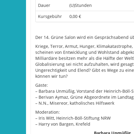
Dauer
(U)Stunden
Kursgebühr
0,00 €
Der 14. Grüne Salon wird ein Gesprächsabend üb
Kriege, Terror, Armut, Hunger, Klimakatastrophe,
scheinen von Entwicklung und Wohlstand abgek
Milliardäre besitzen mehr als die Hälfte der Wel
Globalisierung sei nicht aufzuhalten, wird gesag
Ungerechtigkeit und Elend? Gibt es Wege zu eine
können wir tun?
Gäste:
– Barbara Unmüßig, Vorstand der Heinrich-Böll-S
– Berivan Aymaz, Grüne Abgeordnete im Landtag
– N.N., Misereor, katholisches Hilfswerk
Moderation:
– Iris Witt, Heinrich-Böll-Stiftung NRW
– Harry von Bargen, Krefeld
Barbara Unmüßig