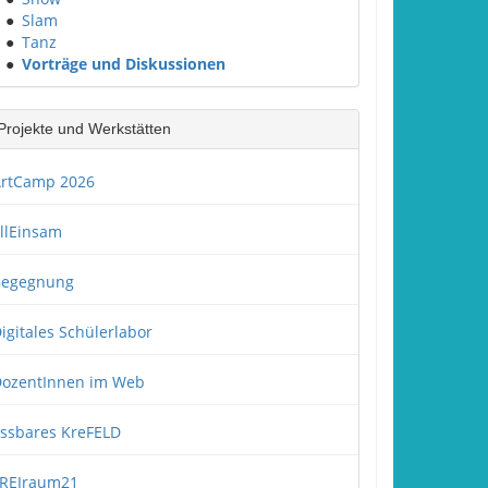
●
Slam
●
Tanz
●
Vorträge und Diskussionen
Projekte und Werkstätten
rtCamp 2026
llEinsam
Begegnung
igitales Schülerlabor
ozentInnen im Web
ssbares KreFELD
REIraum21