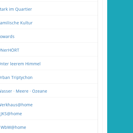
tark im Quartier
amilische Kultur
owards
UNerHÖRT
nter leerem Himmel
rban Triptychon
asser · Meere · Ozeane
Werkhaus@home
JKS@home
WbW@home