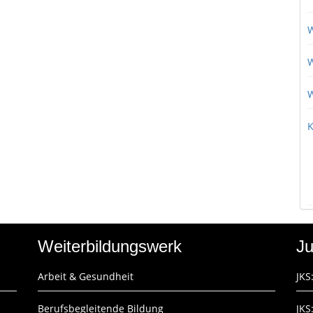
W
W
W
K
Weiterbildungswerk
Ju
Arbeit & Gesundheit
JKS
Berufsbegleitende Bildung
JKS