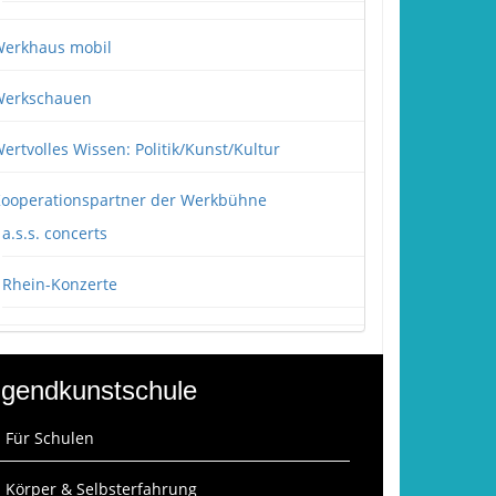
erkhaus mobil
erkschauen
ertvolles Wissen: Politik/Kunst/Kultur
ooperationspartner der Werkbühne
a.s.s. concerts
Rhein-Konzerte
gendkunstschule
: Für Schulen
: Körper & Selbsterfahrung