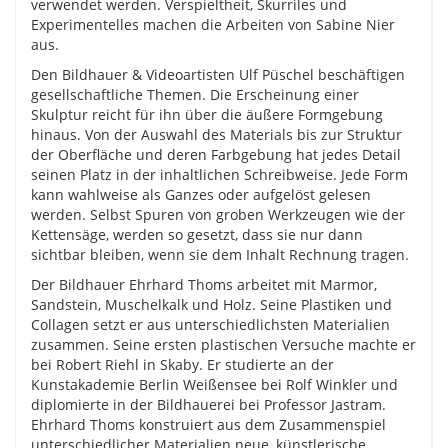
verwendet werden. Verspieltheit, Skurriles und
Experimentelles machen die Arbeiten von Sabine Nier
aus.
Den Bildhauer & Videoartisten Ulf Püschel beschäftigen
gesellschaftliche Themen. Die Erscheinung einer
Skulptur reicht für ihn über die äußere Formgebung
hinaus. Von der Auswahl des Materials bis zur Struktur
der Oberfläche und deren Farbgebung hat jedes Detail
seinen Platz in der inhaltlichen Schreibweise. Jede Form
kann wahlweise als Ganzes oder aufgelöst gelesen
werden. Selbst Spuren von groben Werkzeugen wie der
Kettensäge, werden so gesetzt, dass sie nur dann
sichtbar bleiben, wenn sie dem Inhalt Rechnung tragen.
Der Bildhauer Ehrhard Thoms arbeitet mit Marmor,
Sandstein, Muschelkalk und Holz. Seine Plastiken und
Collagen setzt er aus unterschiedlichsten Materialien
zusammen. Seine ersten plastischen Versuche machte er
bei Robert Riehl in Skaby. Er studierte an der
Kunstakademie Berlin Weißensee bei Rolf Winkler und
diplomierte in der Bildhauerei bei Professor Jastram.
Ehrhard Thoms konstruiert aus dem Zusammenspiel
unterschiedlicher Materialien neue, künstlerische