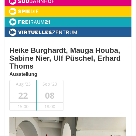
Heike Burghardt, Mauga Houba,
Sabine Nier, Ulf Püschel, Erhard
Thoms
Ausstellung
Aug '23
Sep '23
22
08
15:00
18:00