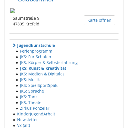
Saumstraße 9
Karte öffnen
47805
Krefeld
Jugendkunstschule
●
Ferienprogramm
●
JKS: Für Schulen
●
JKS: Körper & Selbsterfahrung
●
JKS: Kunst & Kreativität
●
JKS: Medien & Digitales
●
JKS: Musik
●
JKS: SpielSportSpaß
●
JKS: Sprache
●
JKS: Tanz
●
JKS: Theater
●
Zirkus Ponzelar
●
KinderJugendArbeit
●
Newsletter
●
VZ (alt)