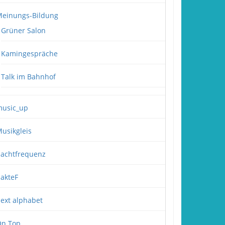
einungs-Bildung
Grüner Salon
Kamingespräche
Talk im Bahnhof
usic_up
usikgleis
achtfrequenz
akteF
ext alphabet
n Top