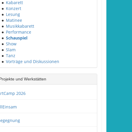
●
Kabarett
●
Konzert
●
Lesung
●
Matinee
●
Musikkabarett
●
Performance
●
Schauspiel
●
Show
●
Slam
●
Tanz
●
Vorträge und Diskussionen
Projekte und Werkstätten
rtCamp 2026
llEinsam
Begegnung