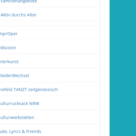
Familienangebote
Aktiv durchs Alter
mprOper
nklusion
nterkunst
leiderWechsel
refeld TANZT zeitgenössisch
ulturrucksack NRW
ulturwerkstätten
uke, Lyrics & Friends