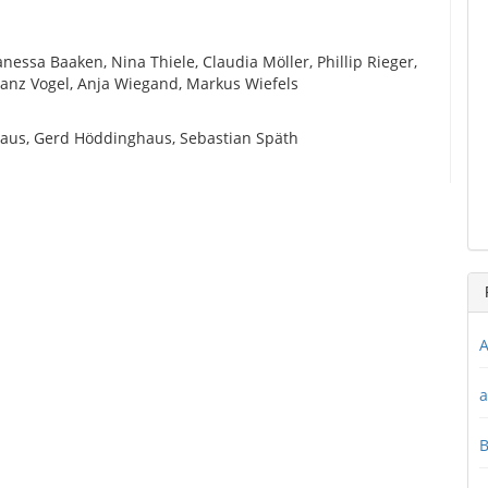
ssa Baaken, Nina Thiele, Claudia Möller, Phillip Rieger,
ranz Vogel, Anja Wiegand, Markus Wiefels
haus, Gerd Höddinghaus, Sebastian Späth
A
a