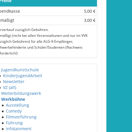
Preise
bendkasse
5,00 €
rmäßigt
3,00 €
rverkauf zuzüglich Gebühren.
mäßigt (nicht bei allen Veranstaltunen und nur im VVK
züglich Gebühren) für alle ALG-II-Empfänger,
hwerbehinderte und Schüler/Studenten (Nachweis
forderlich!)
Jugendkunstschule
●
KinderJugendArbeit
●
Newsletter
●
VZ (alt)
Weiterbildungswerk
Werkbühne
●
Ausstellung
●
Comedy
●
Filmvorführung
●
Führung
●
Infotainment