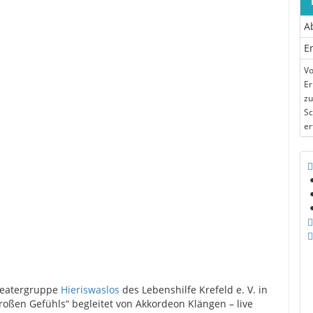
A
E
Vo
Er
zu
Sc
er
Theatergruppe
Hieriswaslos
des Lebenshilfe Krefeld e. V. in
oßen Gefühls“ begleitet von Akkordeon Klängen – live