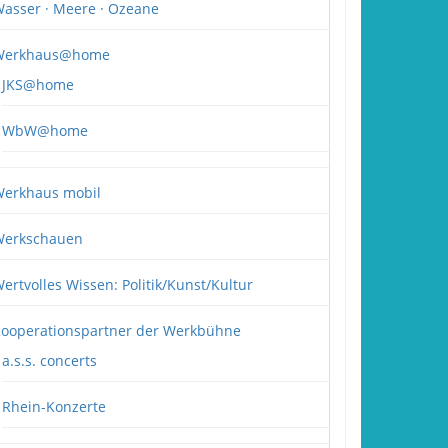
asser · Meere · Ozeane
Werkhaus@home
JKS@home
WbW@home
erkhaus mobil
erkschauen
ertvolles Wissen: Politik/Kunst/Kultur
ooperationspartner der Werkbühne
a.s.s. concerts
Rhein-Konzerte