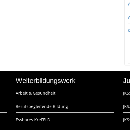
W
W
K
Weiterbildungswerk
Ju
Arbeit & Gesundheit
JKS
Berufsbegleitende Bildung
JKS
Essbares KreFELD
JKS