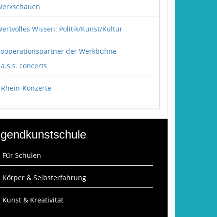
erkschauen
ertvolles Wissen: Politik/Kunst/Kultur
ooperationspartner der Werkbühne
a.s.s. concerts
Rhein-Konzerte
gendkunstschule
: Für Schulen
: Körper & Selbsterfahrung
: Kunst & Kreativität