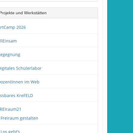
Projekte und Werkstätten
rtCamp 2026
llEinsam
Begegnung
igitales Schülerlabor
ozentInnen im Web
ssbares KreFELD
REIraum21
Freiraum gestalten
Los geht’s