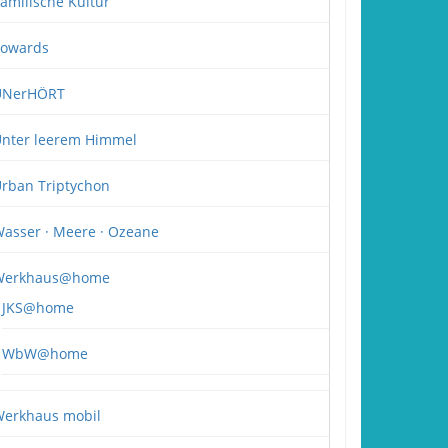
amilische Kultur
owards
UNerHÖRT
nter leerem Himmel
rban Triptychon
asser · Meere · Ozeane
Werkhaus@home
JKS@home
WbW@home
erkhaus mobil