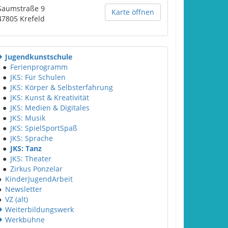
Saumstraße 9
Karte öffnen
47805
Krefeld
Jugendkunstschule
●
Ferienprogramm
●
JKS: Für Schulen
●
JKS: Körper & Selbsterfahrung
●
JKS: Kunst & Kreativität
●
JKS: Medien & Digitales
●
JKS: Musik
●
JKS: SpielSportSpaß
●
JKS: Sprache
●
JKS: Tanz
●
JKS: Theater
●
Zirkus Ponzelar
●
KinderJugendArbeit
●
Newsletter
●
VZ (alt)
Weiterbildungswerk
Werkbühne