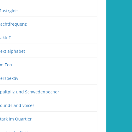
usikgleis
achtfrequenz
akteF
ext alphabet
n Top
erspektiv
paltpilz und Schwedenbecher
ounds and voices
tark im Quartier