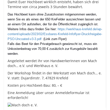
Damit Euer Hochbeet wirklich entsteht, haben sich drei
Termine von circa jeweils 3 Stunden bewährt.
Das Hochbeet kann ohne Zusatzkosten mitgenommen werden,
wenn Sie es als eines der 650 KreFelder auszeichnen lassen und
an einem Ort aufstellen, der für die Öffentlichkeit zugänglich ist.
Weitere Infos dazu finden Sie hier:
https://werkhaus-krefeld.de/wp-
content/uploads/2023/02/Essbares-Krefeld-Infoflyer-Druckfreigabe-
PSO-Uncoated-v3-3.pdf
(Link zum Flyer)
Falls das Beet für den Privatgebrauch gewünscht ist, muss ein
Unkostenbeitrag von 70,00 € zusätzlich zur Kursgebühr bezahlt
werden.
Angeleitet werdet ihr von HandwerkerInnen von Mach
doch… e.V. und Werkhaus e. V.
Der Workshop findet in der Werkstatt von Mach doch… e.
V. statt: Dujardinstr. 7, 47829 Krefeld
Kosten pro Hochbeet-Bau: 80, – €
Eine Anmeldung über unser Anmeldeformular ist
erforderlich!