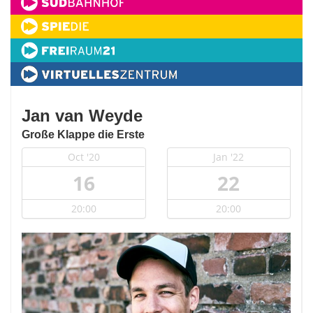
Jan van Weyde
Große Klappe die Erste
Oct '20
Jan '22
16
22
20:00
20:00