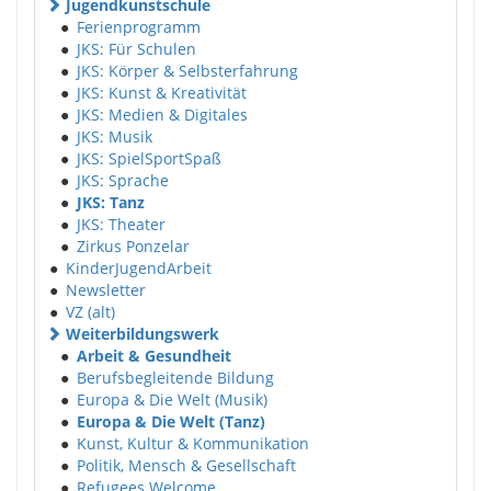
Jugendkunstschule
●
Ferienprogramm
●
JKS: Für Schulen
●
JKS: Körper & Selbsterfahrung
●
JKS: Kunst & Kreativität
●
JKS: Medien & Digitales
●
JKS: Musik
●
JKS: SpielSportSpaß
●
JKS: Sprache
●
JKS: Tanz
●
JKS: Theater
●
Zirkus Ponzelar
●
KinderJugendArbeit
●
Newsletter
●
VZ (alt)
Weiterbildungswerk
●
Arbeit & Gesundheit
●
Berufsbegleitende Bildung
●
Europa & Die Welt (Musik)
●
Europa & Die Welt (Tanz)
●
Kunst, Kultur & Kommunikation
●
Politik, Mensch & Gesellschaft
●
Refugees Welcome