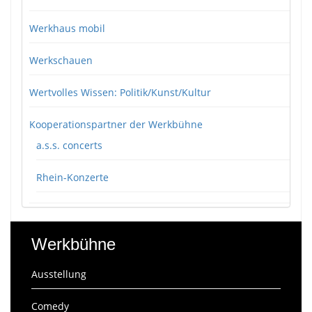
Werkhaus mobil
Werkschauen
Wertvolles Wissen: Politik/Kunst/Kultur
Kooperationspartner der Werkbühne
a.s.s. concerts
Rhein-Konzerte
Werkbühne
Ausstellung
Comedy