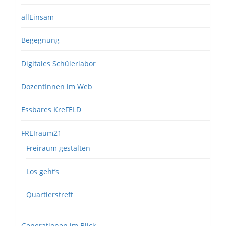
allEinsam
Begegnung
Digitales Schülerlabor
DozentInnen im Web
Essbares KreFELD
FREIraum21
Freiraum gestalten
Los geht’s
Quartierstreff
Generationen im Blick