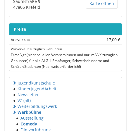
Saumstraße 9
Karte öffnen
47805
Krefeld
Preise
Vorverkauf
17,00 €
Vorverkauf zuzüglich Gebühren.
Ermäßigt (nicht bei allen Veranstaltunen und nur im VVK zuzüglich
Gebühren) für alle ALG-II-Empfänger, Schwerbehinderte und
Schüler/Studenten (Nachweis erforderlich!)
Jugendkunstschule
●
KinderJugendArbeit
●
Newsletter
●
VZ (alt)
Weiterbildungswerk
Werkbühne
●
Ausstellung
●
Comedy
●
Filmvorführung