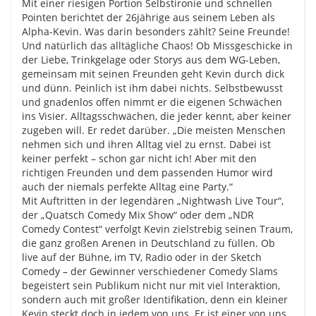
Mit einer riesigen Portion Selbstironie und schnellen
Pointen berichtet der 26jährige aus seinem Leben als
Alpha-Kevin. Was darin besonders zählt? Seine Freunde!
Und natürlich das alltägliche Chaos! Ob Missgeschicke in
der Liebe, Trinkgelage oder Storys aus dem WG-Leben,
gemeinsam mit seinen Freunden geht Kevin durch dick
und dünn. Peinlich ist ihm dabei nichts. Selbstbewusst
und gnadenlos offen nimmt er die eigenen Schwächen
ins Visier. Alltagsschwächen, die jeder kennt, aber keiner
zugeben will. Er redet darüber. „Die meisten Menschen
nehmen sich und ihren Alltag viel zu ernst. Dabei ist
keiner perfekt – schon gar nicht ich! Aber mit den
richtigen Freunden und dem passenden Humor wird
auch der niemals perfekte Alltag eine Party.“
Mit Auftritten in der legendären „Nightwash Live Tour“,
der „Quatsch Comedy Mix Show“ oder dem „NDR
Comedy Contest“ verfolgt Kevin zielstrebig seinen Traum,
die ganz großen Arenen in Deutschland zu füllen. Ob
live auf der Bühne, im TV, Radio oder in der Sketch
Comedy – der Gewinner verschiedener Comedy Slams
begeistert sein Publikum nicht nur mit viel Interaktion,
sondern auch mit großer Identifikation, denn ein kleiner
Kevin steckt doch in jedem von uns. Er ist einer von uns