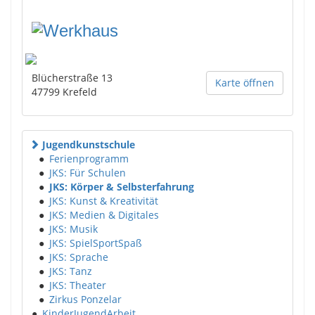
Blücherstraße 13
Karte öffnen
47799
Krefeld
Jugendkunstschule
●
Ferienprogramm
●
JKS: Für Schulen
●
JKS: Körper & Selbsterfahrung
●
JKS: Kunst & Kreativität
●
JKS: Medien & Digitales
●
JKS: Musik
●
JKS: SpielSportSpaß
●
JKS: Sprache
●
JKS: Tanz
●
JKS: Theater
●
Zirkus Ponzelar
●
KinderJugendArbeit