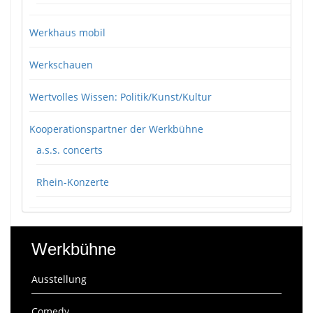
Werkhaus mobil
Werkschauen
Wertvolles Wissen: Politik/Kunst/Kultur
Kooperationspartner der Werkbühne
a.s.s. concerts
Rhein-Konzerte
Werkbühne
Ausstellung
Comedy