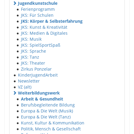
Jugendkunstschule
●
Ferienprogramm
●
JKS: Für Schulen
●
JKS: Körper & Selbsterfahrung
●
JKS: Kunst & Kreativität
●
JKS: Medien & Digitales
●
JKS: Musik
●
JKS: SpielSportSpaß
●
JKS: Sprache
●
JKS: Tanz
●
JKS: Theater
●
Zirkus Ponzelar
●
KinderJugendArbeit
●
Newsletter
●
VZ (alt)
Weiterbildungswerk
●
Arbeit & Gesundheit
●
Berufsbegleitende Bildung
●
Europa & Die Welt (Musik)
●
Europa & Die Welt (Tanz)
●
Kunst, Kultur & Kommunikation
●
Politik, Mensch & Gesellschaft