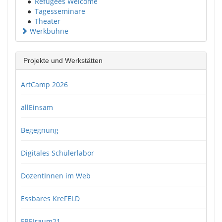
●
Refugees Welcome
●
Tagesseminare
●
Theater
Werkbühne
Projekte und Werkstätten
ArtCamp 2026
allEinsam
Begegnung
Digitales Schülerlabor
DozentInnen im Web
Essbares KreFELD
FREIraum21