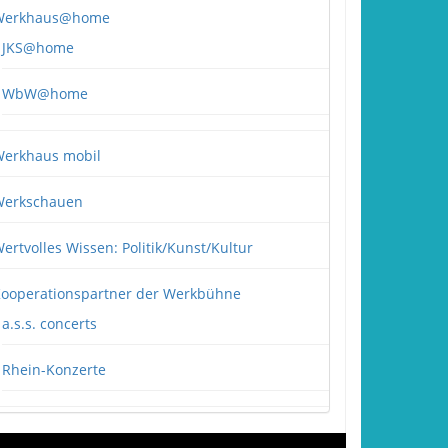
Werkhaus@home
JKS@home
WbW@home
erkhaus mobil
erkschauen
ertvolles Wissen: Politik/Kunst/Kultur
ooperationspartner der Werkbühne
a.s.s. concerts
Rhein-Konzerte