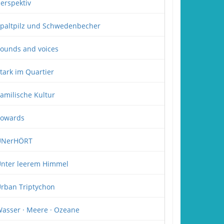
erspektiv
paltpilz und Schwedenbecher
ounds and voices
tark im Quartier
amilische Kultur
owards
UNerHÖRT
nter leerem Himmel
rban Triptychon
asser · Meere · Ozeane