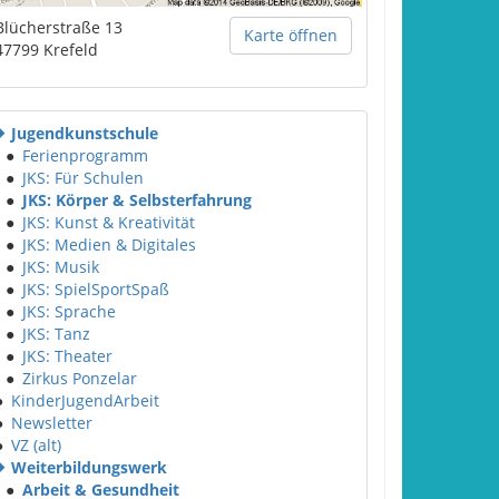
Blücherstraße 13
Karte öffnen
47799
Krefeld
Jugendkunstschule
●
Ferienprogramm
●
JKS: Für Schulen
●
JKS: Körper & Selbsterfahrung
●
JKS: Kunst & Kreativität
●
JKS: Medien & Digitales
●
JKS: Musik
●
JKS: SpielSportSpaß
●
JKS: Sprache
●
JKS: Tanz
●
JKS: Theater
●
Zirkus Ponzelar
●
KinderJugendArbeit
●
Newsletter
●
VZ (alt)
Weiterbildungswerk
●
Arbeit & Gesundheit