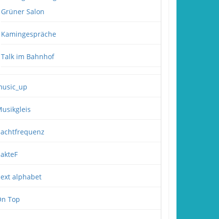
Grüner Salon
Kamingespräche
Talk im Bahnhof
usic_up
usikgleis
achtfrequenz
akteF
ext alphabet
n Top