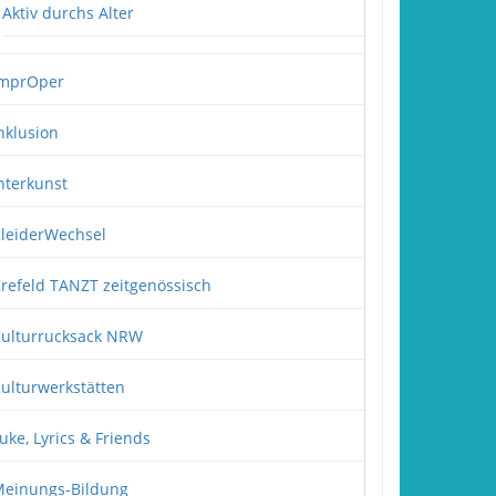
Aktiv durchs Alter
mprOper
nklusion
nterkunst
leiderWechsel
refeld TANZT zeitgenössisch
ulturrucksack NRW
ulturwerkstätten
uke, Lyrics & Friends
einungs-Bildung