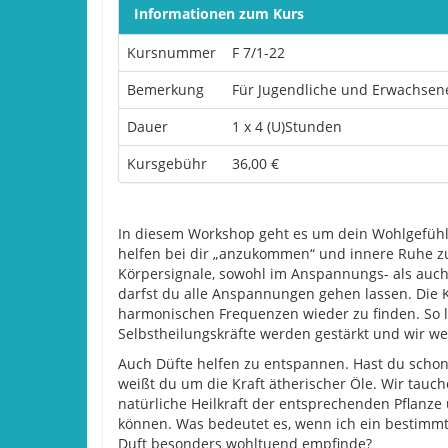
Informationen zum Kurs
Kursnummer
F 7/1-22
Bemerkung
Für Jugendliche und Erwachsen
Dauer
1 x 4 (U)Stunden
Kursgebühr
36,00 €
In diesem Workshop geht es um dein Wohlgefühl
helfen bei dir „anzukommen“ und innere Ruhe 
Körpersignale, sowohl im Anspannungs- als auc
darfst du alle Anspannungen gehen lassen. Die K
harmonischen Frequenzen wieder zu finden. So 
Selbstheilungskräfte werden gestärkt und wir we
Auch Düfte helfen zu entspannen. Hast du schon
weißt du um die Kraft ätherischer Öle. Wir tauc
natürliche Heilkraft der entsprechenden Pflanze 
können. Was bedeutet es, wenn ich ein bestimmt
Duft besonders wohltuend empfinde?