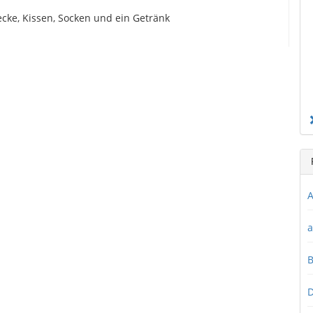
cke, Kissen, Socken und ein Getränk
A
a
D