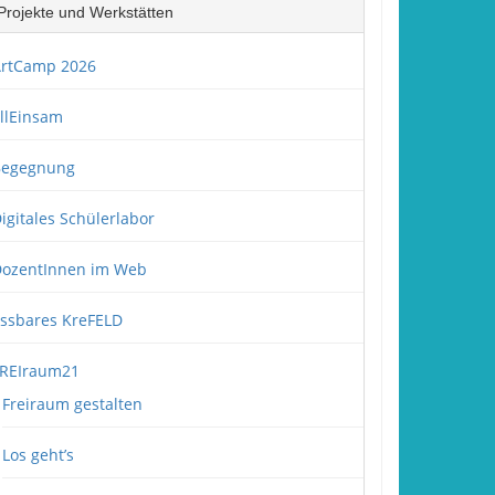
Projekte und Werkstätten
rtCamp 2026
llEinsam
Begegnung
igitales Schülerlabor
ozentInnen im Web
ssbares KreFELD
REIraum21
Freiraum gestalten
Los geht’s