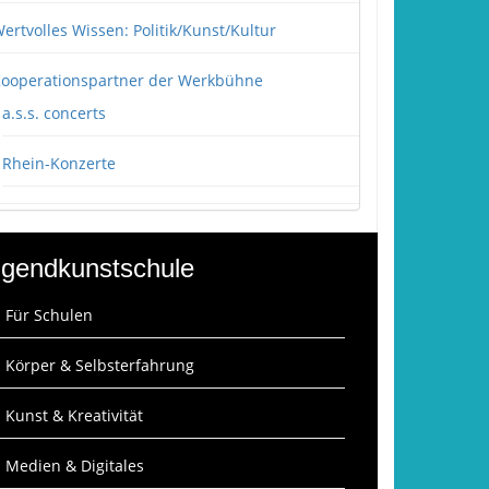
ertvolles Wissen: Politik/Kunst/Kultur
ooperationspartner der Werkbühne
a.s.s. concerts
Rhein-Konzerte
gendkunstschule
: Für Schulen
: Körper & Selbsterfahrung
: Kunst & Kreativität
: Medien & Digitales