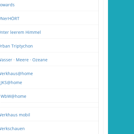
owards
UNerHÖRT
nter leerem Himmel
rban Triptychon
asser · Meere · Ozeane
Werkhaus@home
JKS@home
WbW@home
erkhaus mobil
erkschauen