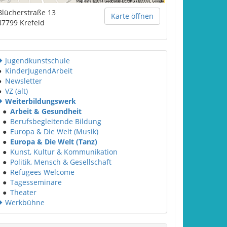
Blücherstraße 13
Karte öffnen
47799
Krefeld
Jugendkunstschule
●
KinderJugendArbeit
●
Newsletter
●
VZ (alt)
Weiterbildungswerk
●
Arbeit & Gesundheit
●
Berufsbegleitende Bildung
●
Europa & Die Welt (Musik)
●
Europa & Die Welt (Tanz)
●
Kunst, Kultur & Kommunikation
●
Politik, Mensch & Gesellschaft
●
Refugees Welcome
●
Tagesseminare
●
Theater
Werkbühne