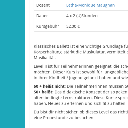
Dozent
Letha-Monique Maughan
Dauer
4 x 2 (U)Stunden
Kursgebühr
52,00 €
Klassisches Ballett ist eine wichtige Grundlage f
Körperhaltung, stärkt die Muskulatur, vermittelt
Musikalität.
Level II ist für TeilnehmerInnen geeignet, die s
möchten. Dieser Kurs ist sowohl für Junggeblieb
in ihrer Kindheit / Jugend getanzt haben und wi
50 + heißt nicht:
Die Teilnehmerinnen müssen 50 
50+ heißt:
Das didaktische Konzept der so geke
altersbedingte Lernstrukturen. Diese Kurse spre
haben, Neues zu erlernen und sich fit zu halten.
Du bist dir nicht sicher, ob dieses Level das rich
eine Probestunde zu besuchen.