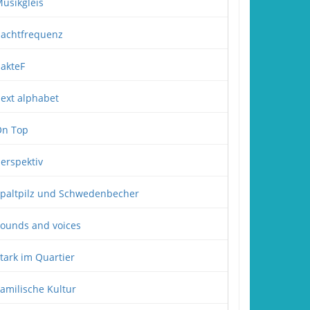
usikgleis
achtfrequenz
akteF
ext alphabet
n Top
erspektiv
paltpilz und Schwedenbecher
ounds and voices
tark im Quartier
amilische Kultur