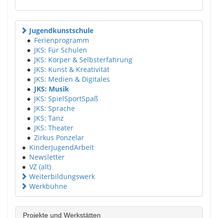
Jugendkunstschule
●
Ferienprogramm
●
JKS: Für Schulen
●
JKS: Körper & Selbsterfahrung
●
JKS: Kunst & Kreativität
●
JKS: Medien & Digitales
●
JKS: Musik
●
JKS: SpielSportSpaß
●
JKS: Sprache
●
JKS: Tanz
●
JKS: Theater
●
Zirkus Ponzelar
●
KinderJugendArbeit
●
Newsletter
●
VZ (alt)
Weiterbildungswerk
Werkbühne
Projekte und Werkstätten