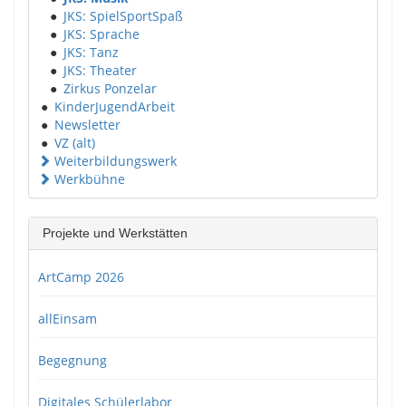
●
JKS: SpielSportSpaß
●
JKS: Sprache
●
JKS: Tanz
●
JKS: Theater
●
Zirkus Ponzelar
●
KinderJugendArbeit
●
Newsletter
●
VZ (alt)
Weiterbildungswerk
Werkbühne
Projekte und Werkstätten
ArtCamp 2026
allEinsam
Begegnung
Digitales Schülerlabor