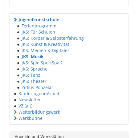
Jugendkunstschule
●
Ferienprogramm
●
JKS: Für Schulen
●
JKS: Körper & Selbsterfahrung
●
JKS: Kunst & Kreativität
●
JKS: Medien & Digitales
●
JKS: Musik
●
JKS: SpielSportSpaß
●
JKS: Sprache
●
JKS: Tanz
●
JKS: Theater
●
Zirkus Ponzelar
●
KinderJugendArbeit
●
Newsletter
●
VZ (alt)
Weiterbildungswerk
Werkbühne
Projekte und Werkstätten