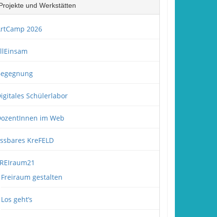
Projekte und Werkstätten
rtCamp 2026
llEinsam
Begegnung
igitales Schülerlabor
ozentInnen im Web
ssbares KreFELD
REIraum21
Freiraum gestalten
Los geht’s