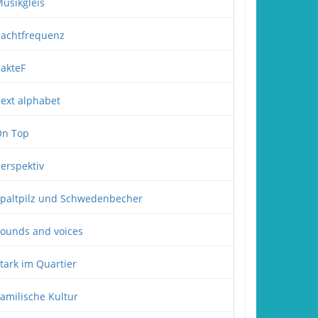
usikgleis
achtfrequenz
akteF
ext alphabet
n Top
erspektiv
paltpilz und Schwedenbecher
ounds and voices
tark im Quartier
amilische Kultur