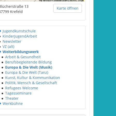
Blücherstraße 13
Karte öffnen
47799
Krefeld
Jugendkunstschule
●
KinderJugendArbeit
●
Newsletter
●
VZ (alt)
Weiterbildungswerk
●
Arbeit & Gesundheit
●
Berufsbegleitende Bildung
●
Europa & Die Welt (Musik)
●
Europa & Die Welt (Tanz)
●
Kunst, Kultur & Kommunikation
●
Politik, Mensch & Gesellschaft
●
Refugees Welcome
●
Tagesseminare
●
Theater
Werkbühne