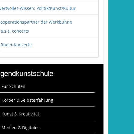
ertvolles Wissen: Politik/Kunst/Kultur
ooperationspartner der Werkbühne
a.s.s. concerts
Rhein-Konzerte
gendkunstschule
: Für Schulen
: Körper & Selbsterfahrung
: Kunst & Kreativität
: Medien & Digitales