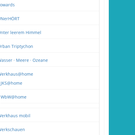
owards
UNerHÖRT
nter leerem Himmel
rban Triptychon
asser · Meere · Ozeane
Werkhaus@home
JKS@home
WbW@home
erkhaus mobil
erkschauen