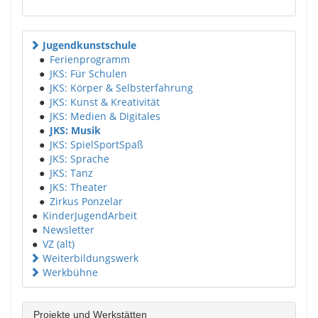
Jugendkunstschule
●
Ferienprogramm
●
JKS: Für Schulen
●
JKS: Körper & Selbsterfahrung
●
JKS: Kunst & Kreativität
●
JKS: Medien & Digitales
●
JKS: Musik
●
JKS: SpielSportSpaß
●
JKS: Sprache
●
JKS: Tanz
●
JKS: Theater
●
Zirkus Ponzelar
●
KinderJugendArbeit
●
Newsletter
●
VZ (alt)
Weiterbildungswerk
Werkbühne
Projekte und Werkstätten