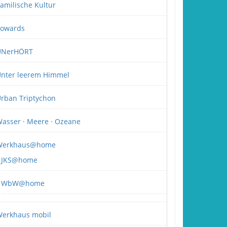
amilische Kultur
owards
UNerHÖRT
nter leerem Himmel
rban Triptychon
asser · Meere · Ozeane
Werkhaus@home
JKS@home
WbW@home
erkhaus mobil