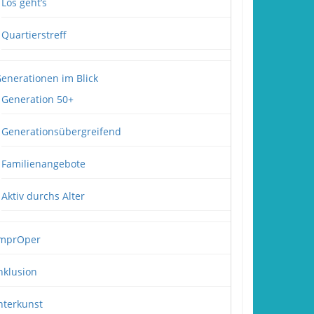
Los geht’s
Quartierstreff
enerationen im Blick
Generation 50+
Generationsübergreifend
Familienangebote
Aktiv durchs Alter
mprOper
nklusion
nterkunst