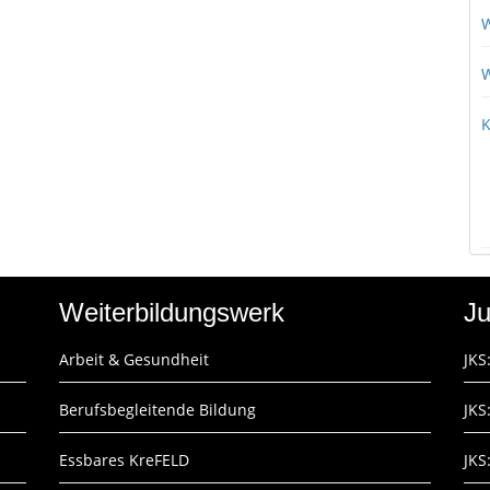
W
W
K
Weiterbildungswerk
Ju
Arbeit & Gesundheit
JKS
Berufsbegleitende Bildung
JKS
Essbares KreFELD
JKS