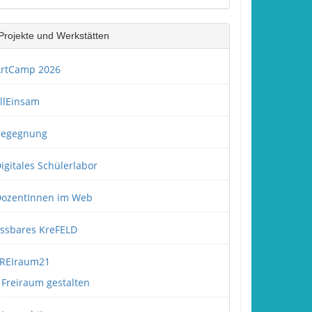
Projekte und Werkstätten
rtCamp 2026
llEinsam
Begegnung
igitales Schülerlabor
ozentInnen im Web
ssbares KreFELD
REIraum21
Freiraum gestalten