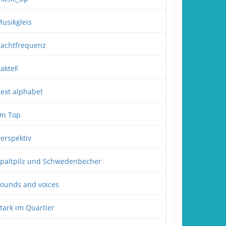
usikgleis
achtfrequenz
akteF
ext alphabet
n Top
erspektiv
paltpilz und Schwedenbecher
ounds and voices
tark im Quartier