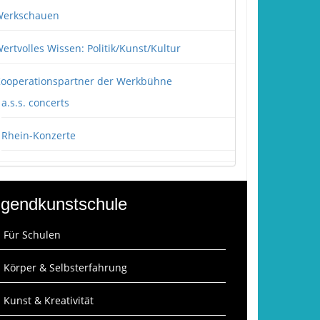
erkschauen
ertvolles Wissen: Politik/Kunst/Kultur
ooperationspartner der Werkbühne
a.s.s. concerts
Rhein-Konzerte
gendkunstschule
: Für Schulen
: Körper & Selbsterfahrung
: Kunst & Kreativität