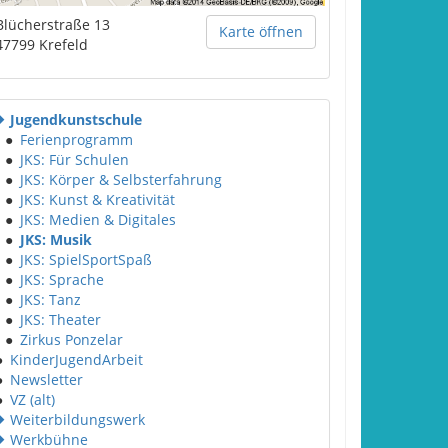
Blücherstraße 13
Karte öffnen
47799
Krefeld
Jugendkunstschule
●
Ferienprogramm
●
JKS: Für Schulen
●
JKS: Körper & Selbsterfahrung
●
JKS: Kunst & Kreativität
●
JKS: Medien & Digitales
●
JKS: Musik
●
JKS: SpielSportSpaß
●
JKS: Sprache
●
JKS: Tanz
●
JKS: Theater
●
Zirkus Ponzelar
●
KinderJugendArbeit
●
Newsletter
●
VZ (alt)
Weiterbildungswerk
Werkbühne