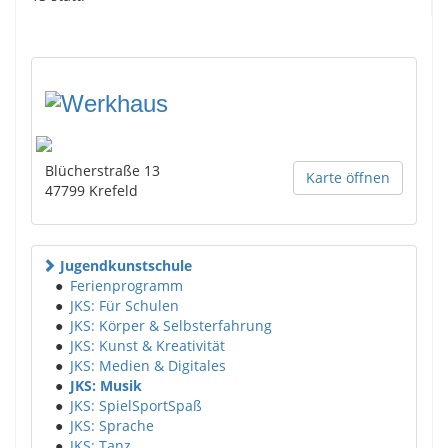
Blücherstraße 13
Karte öffnen
47799
Krefeld
Jugendkunstschule
●
Ferienprogramm
●
JKS: Für Schulen
●
JKS: Körper & Selbsterfahrung
●
JKS: Kunst & Kreativität
●
JKS: Medien & Digitales
●
JKS: Musik
●
JKS: SpielSportSpaß
●
JKS: Sprache
●
JKS: Tanz