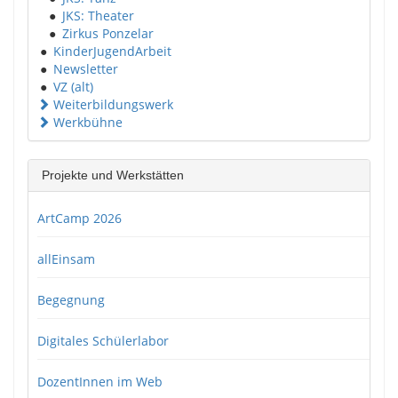
●
JKS: Theater
●
Zirkus Ponzelar
●
KinderJugendArbeit
●
Newsletter
●
VZ (alt)
Weiterbildungswerk
Werkbühne
Projekte und Werkstätten
ArtCamp 2026
allEinsam
Begegnung
Digitales Schülerlabor
DozentInnen im Web