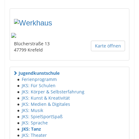
Blücherstraße 13
Karte öffnen
47799
Krefeld
Jugendkunstschule
●
Ferienprogramm
●
JKS: Für Schulen
●
JKS: Körper & Selbsterfahrung
●
JKS: Kunst & Kreativität
●
JKS: Medien & Digitales
●
JKS: Musik
●
JKS: SpielSportSpaß
●
JKS: Sprache
●
JKS: Tanz
●
JKS: Theater