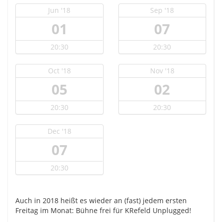
Jun '18
Sep '18
01
07
20:30
20:30
Oct '18
Nov '18
05
02
20:30
20:30
Dec '18
07
20:30
Auch in 2018 heißt es wieder an (fast) jedem ersten
Freitag im Monat: Bühne frei für KRefeld Unplugged!