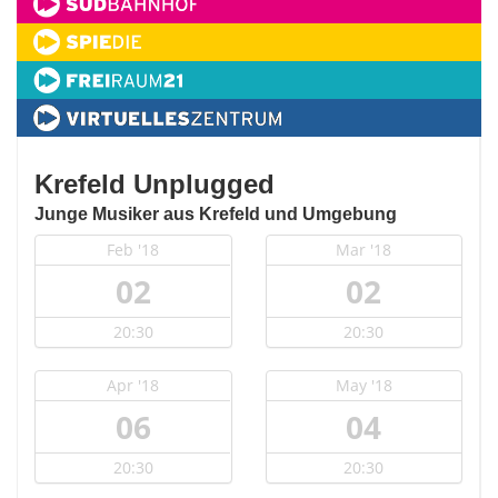
Krefeld Unplugged
Junge Musiker aus Krefeld und Umgebung
Feb '18
Mar '18
02
02
20:30
20:30
Apr '18
May '18
06
04
20:30
20:30