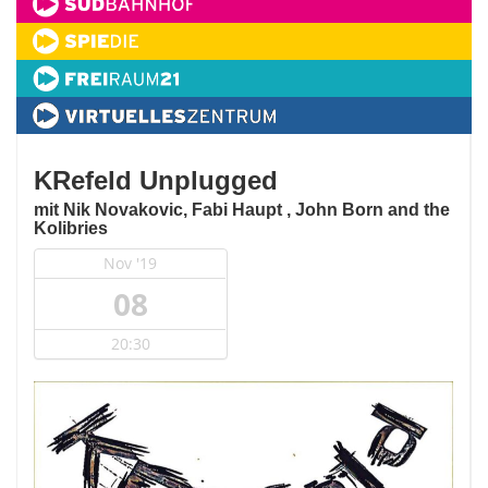
KRefeld Unplugged
mit Nik Novakovic, Fabi Haupt , John Born and the
Kolibries
Nov '19
08
20:30