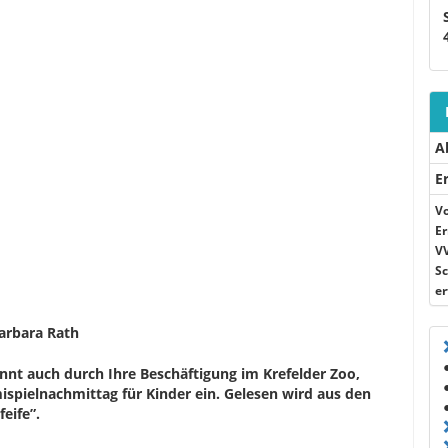
A
E
Vo
Er
VV
Sc
er
arbara Rath
annt auch durch Ihre Beschäftigung im Krefelder Zoo,
ispielnachmittag für Kinder ein. Gelesen wird aus den
eife”.