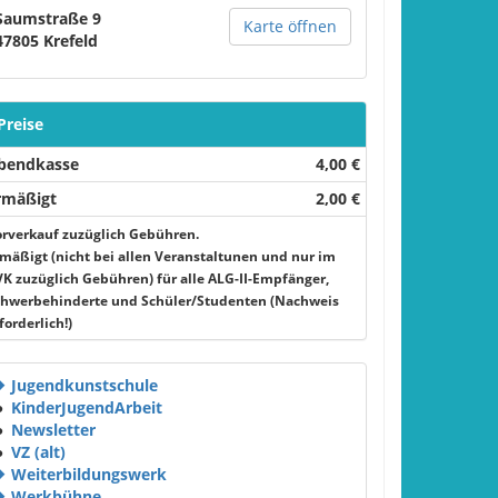
Saumstraße 9
Karte öffnen
47805
Krefeld
Preise
bendkasse
4,00 €
rmäßigt
2,00 €
rverkauf zuzüglich Gebühren.
mäßigt (nicht bei allen Veranstaltunen und nur im
K zuzüglich Gebühren) für alle ALG-II-Empfänger,
hwerbehinderte und Schüler/Studenten (Nachweis
forderlich!)
Jugendkunstschule
●
KinderJugendArbeit
●
Newsletter
●
VZ (alt)
Weiterbildungswerk
Werkbühne