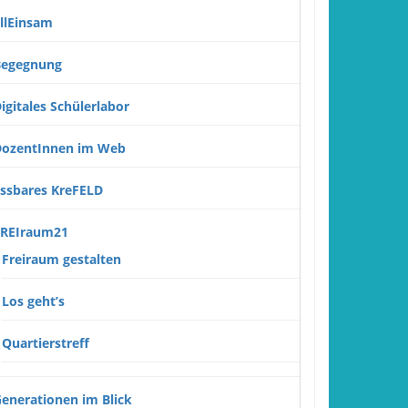
llEinsam
Begegnung
igitales Schülerlabor
ozentInnen im Web
ssbares KreFELD
REIraum21
Freiraum gestalten
Los geht’s
Quartierstreff
enerationen im Blick