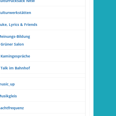
ulturrucksack NRW
ulturwerkstätten
uke, Lyrics & Friends
einungs-Bildung
Grüner Salon
Kamingespräche
Talk im Bahnhof
usic_up
usikgleis
achtfrequenz