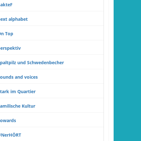
akteF
ext alphabet
n Top
erspektiv
paltpilz und Schwedenbecher
ounds and voices
tark im Quartier
amilische Kultur
Towards
UNerHÖRT