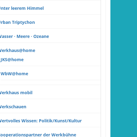
nter leerem Himmel
rban Triptychon
asser · Meere · Ozeane
Werkhaus@home
JKS@home
WbW@home
erkhaus mobil
Werkschauen
ertvolles Wissen: Politik/Kunst/Kultur
ooperationspartner der Werkbühne