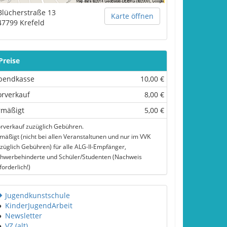
Blücherstraße 13
Karte öffnen
47799
Krefeld
Preise
bendkasse
10,00 €
orverkauf
8,00 €
rmäßigt
5,00 €
rverkauf zuzüglich Gebühren.
mäßigt (nicht bei allen Veranstaltunen und nur im VVK
züglich Gebühren) für alle ALG-II-Empfänger,
hwerbehinderte und Schüler/Studenten (Nachweis
forderlich!)
Jugendkunstschule
●
KinderJugendArbeit
●
Newsletter
●
VZ (alt)