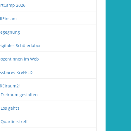
rtCamp 2026
llEinsam
Begegnung
igitales Schülerlabor
ozentInnen im Web
ssbares KreFELD
REIraum21
Freiraum gestalten
Los geht’s
Quartierstreff