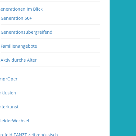
enerationen im Blick
Generation 50+
Generationsübergreifend
Familienangebote
Aktiv durchs Alter
mprOper
nklusion
nterkunst
leiderWechsel
refeld TANZT zeitgenössisch