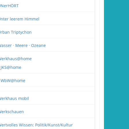
UNerHÖRT
nter leerem Himmel
rban Triptychon
asser · Meere · Ozeane
Werkhaus@home
JKS@home
WbW@home
erkhaus mobil
erkschauen
ertvolles Wissen: Politik/Kunst/Kultur