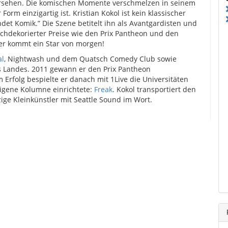
versehen. Die komischen Momente verschmelzen in seinem
orm einzigartig ist. Kristian Kokol ist kein klassischer
ndet Komik.” Die Szene betitelt ihn als Avantgardisten und
hdekorierter Preise wie den Prix Pantheon und den
ier kommt ein Star von morgen!
al
, Nightwash und dem Quatsch Comedy Club sowie
s Landes. 2011 gewann er den Prix Pantheon
 Erfolg bespielte er danach mit 1Live die Universitäten
 eigene Kolumne einrichtete:
Freak
. Kokol transportiert den
ige Kleinkünstler mit Seattle Sound im Wort.