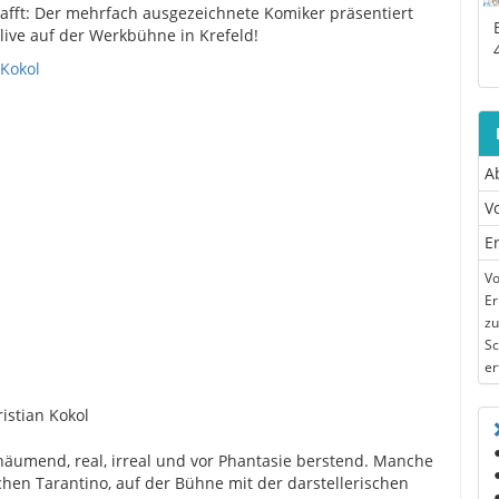
hafft: Der mehrfach ausgezeichnete Komiker präsentiert
live auf der Werkbühne in Krefeld!
A
V
E
Vo
Er
zu
Sc
er
ristian Kokol
schäumend, real, irreal und vor Phantasie berstend. Manche
tchen Tarantino, auf der Bühne mit der darstellerischen