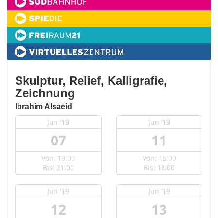
Skulptur, Relief, Kalligrafie,
Zeichnung
Ibrahim Alsaeid
Jun '19
Jun '19
07
11
Von: 19:00
Von: 15:00
Bis: 21:00
Bis: 18:00
Jun '19
Jun '19
12
13