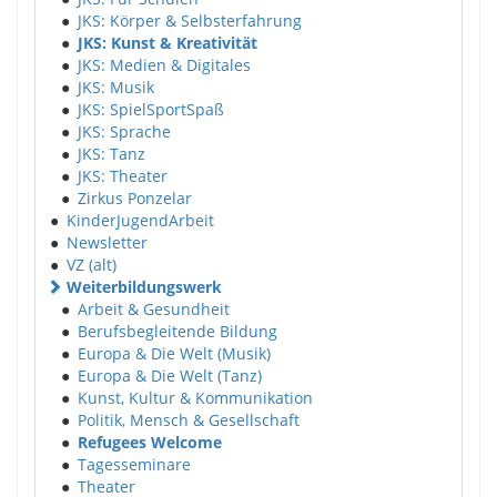
●
JKS: Körper & Selbsterfahrung
●
JKS: Kunst & Kreativität
●
JKS: Medien & Digitales
●
JKS: Musik
●
JKS: SpielSportSpaß
●
JKS: Sprache
●
JKS: Tanz
●
JKS: Theater
●
Zirkus Ponzelar
●
KinderJugendArbeit
●
Newsletter
●
VZ (alt)
Weiterbildungswerk
●
Arbeit & Gesundheit
●
Berufsbegleitende Bildung
●
Europa & Die Welt (Musik)
●
Europa & Die Welt (Tanz)
●
Kunst, Kultur & Kommunikation
●
Politik, Mensch & Gesellschaft
●
Refugees Welcome
●
Tagesseminare
●
Theater