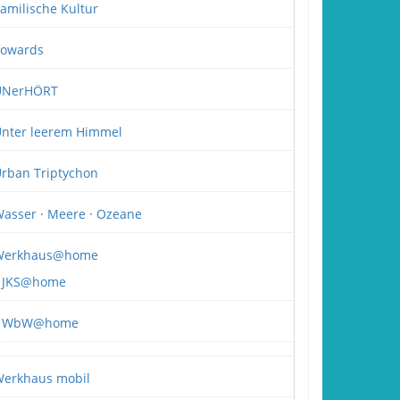
amilische Kultur
owards
UNerHÖRT
nter leerem Himmel
rban Triptychon
asser · Meere · Ozeane
Werkhaus@home
JKS@home
WbW@home
erkhaus mobil