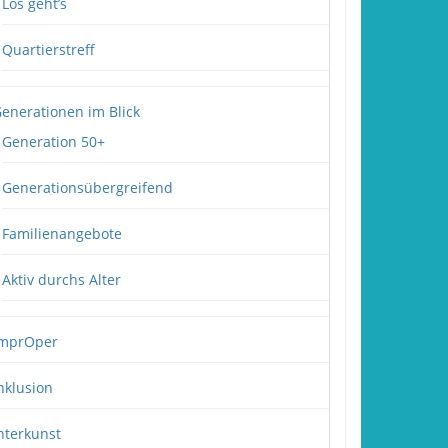
Los geht’s
Quartierstreff
enerationen im Blick
Generation 50+
Generationsübergreifend
Familienangebote
Aktiv durchs Alter
mprOper
nklusion
nterkunst