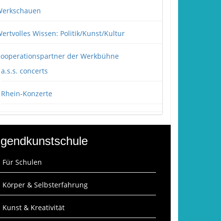
erkschauen
ertvolles Wissen: Politik/Kunst/Kultur
ooperationspartner der Werkbühne
a.s.s. concerts
Rhein-Konzerte
gendkunstschule
: Für Schulen
: Körper & Selbsterfahrung
: Kunst & Kreativität