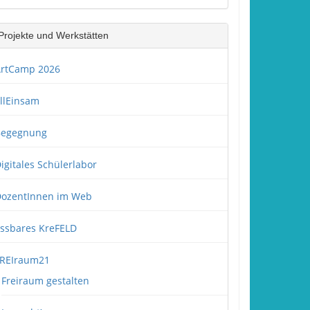
Projekte und Werkstätten
rtCamp 2026
llEinsam
Begegnung
igitales Schülerlabor
ozentInnen im Web
ssbares KreFELD
REIraum21
Freiraum gestalten