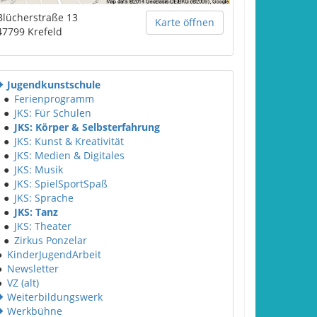
Blücherstraße 13
Karte öffnen
47799
Krefeld
Jugendkunstschule
●
Ferienprogramm
●
JKS: Für Schulen
●
JKS: Körper & Selbsterfahrung
●
JKS: Kunst & Kreativität
●
JKS: Medien & Digitales
●
JKS: Musik
●
JKS: SpielSportSpaß
●
JKS: Sprache
●
JKS: Tanz
●
JKS: Theater
●
Zirkus Ponzelar
●
KinderJugendArbeit
●
Newsletter
●
VZ (alt)
Weiterbildungswerk
Werkbühne