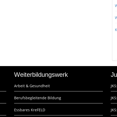
W
W
K
Weiterbildungswerk
Ju
Arbeit & Gesundheit
JKS
Berufsbegleitende Bildung
JKS
Essbares KreFELD
JKS