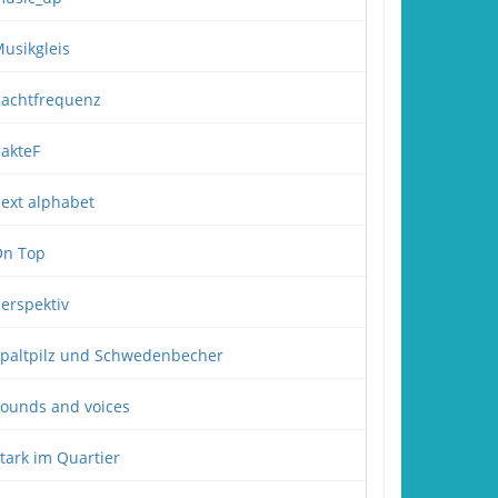
usikgleis
achtfrequenz
akteF
ext alphabet
n Top
erspektiv
paltpilz und Schwedenbecher
ounds and voices
tark im Quartier