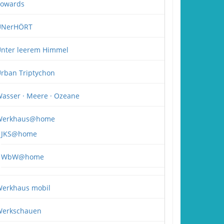
owards
UNerHÖRT
nter leerem Himmel
rban Triptychon
asser · Meere · Ozeane
Werkhaus@home
JKS@home
WbW@home
erkhaus mobil
erkschauen