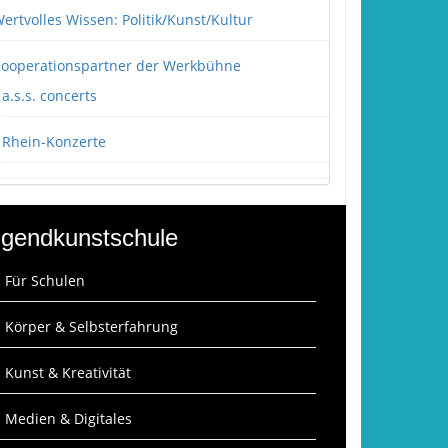
ertvolles Wissen: Politik/Kunst/Kultur
ooperationspartner der Werkbühne
a.s.s. concerts
Rhein-Konzerte
gendkunstschule
: Für Schulen
: Körper & Selbsterfahrung
: Kunst & Kreativität
: Medien & Digitales