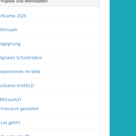
Projekte und Werkstätten
rtCamp 2026
llEinsam
Begegnung
igitales Schülerlabor
ozentInnen im Web
ssbares KreFELD
REIraum21
Freiraum gestalten
Los geht’s