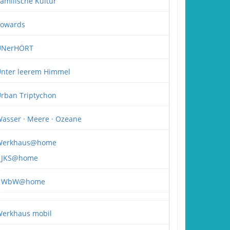
amilische Kultur
owards
UNerHÖRT
nter leerem Himmel
rban Triptychon
asser · Meere · Ozeane
Werkhaus@home
JKS@home
WbW@home
erkhaus mobil