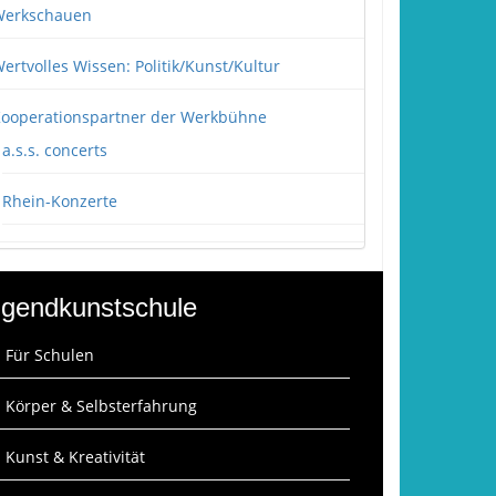
erkschauen
ertvolles Wissen: Politik/Kunst/Kultur
ooperationspartner der Werkbühne
a.s.s. concerts
Rhein-Konzerte
gendkunstschule
: Für Schulen
: Körper & Selbsterfahrung
: Kunst & Kreativität