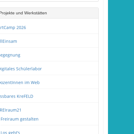
Projekte und Werkstätten
rtCamp 2026
llEinsam
Begegnung
igitales Schülerlabor
ozentInnen im Web
ssbares KreFELD
REIraum21
Freiraum gestalten
Los geht’s