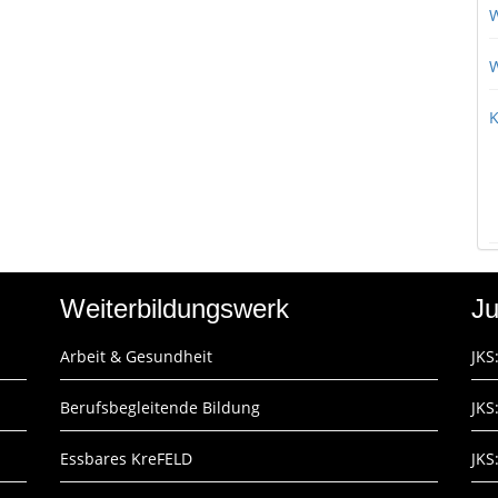
W
W
K
Weiterbildungswerk
Ju
Arbeit & Gesundheit
JKS
Berufsbegleitende Bildung
JKS
Essbares KreFELD
JKS