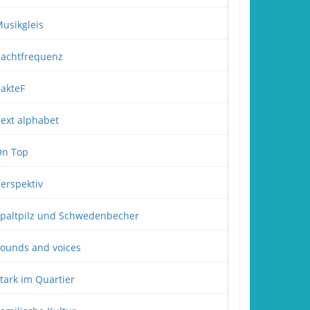
usikgleis
achtfrequenz
akteF
ext alphabet
n Top
erspektiv
paltpilz und Schwedenbecher
ounds and voices
tark im Quartier