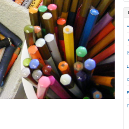
A
a
D
D
E
F