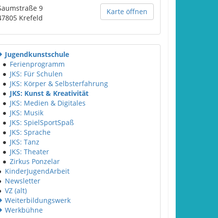
Saumstraße 9
Karte öffnen
47805
Krefeld
Jugendkunstschule
●
Ferienprogramm
●
JKS: Für Schulen
●
JKS: Körper & Selbsterfahrung
●
JKS: Kunst & Kreativität
●
JKS: Medien & Digitales
●
JKS: Musik
●
JKS: SpielSportSpaß
●
JKS: Sprache
●
JKS: Tanz
●
JKS: Theater
●
Zirkus Ponzelar
●
KinderJugendArbeit
●
Newsletter
●
VZ (alt)
Weiterbildungswerk
Werkbühne