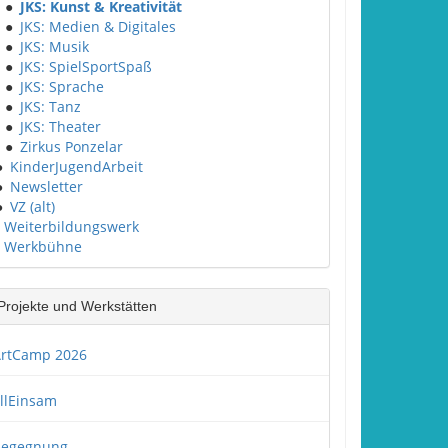
●
JKS: Kunst & Kreativität
●
JKS: Medien & Digitales
●
JKS: Musik
●
JKS: SpielSportSpaß
●
JKS: Sprache
●
JKS: Tanz
●
JKS: Theater
●
Zirkus Ponzelar
●
KinderJugendArbeit
●
Newsletter
●
VZ (alt)
Weiterbildungswerk
Werkbühne
Projekte und Werkstätten
rtCamp 2026
llEinsam
Begegnung