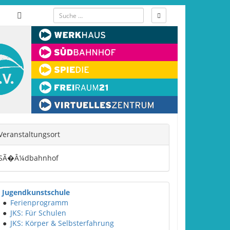
Veranstaltungsort
SÃ�Â¼dbahnhof
Jugendkunstschule
●
Ferienprogramm
●
JKS: Für Schulen
●
JKS: Körper & Selbsterfahrung