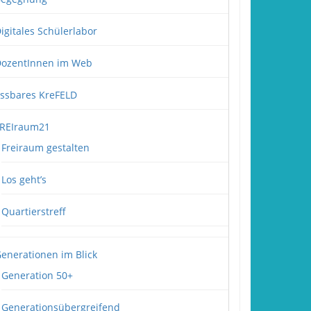
igitales Schülerlabor
ozentInnen im Web
ssbares KreFELD
REIraum21
Freiraum gestalten
Los geht’s
Quartierstreff
enerationen im Blick
Generation 50+
Generationsübergreifend