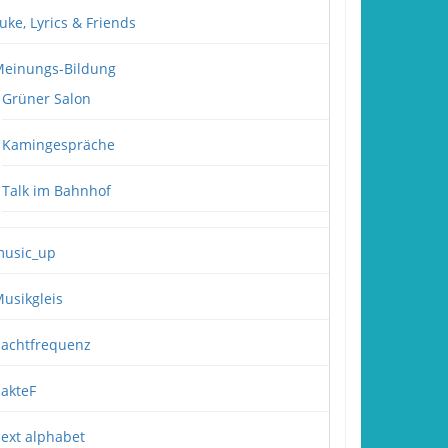
uke, Lyrics & Friends
einungs-Bildung
Grüner Salon
Kamingespräche
Talk im Bahnhof
usic_up
usikgleis
achtfrequenz
akteF
ext alphabet