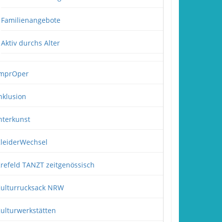
Familienangebote
Aktiv durchs Alter
mprOper
nklusion
nterkunst
leiderWechsel
refeld TANZT zeitgenössisch
ulturrucksack NRW
ulturwerkstätten