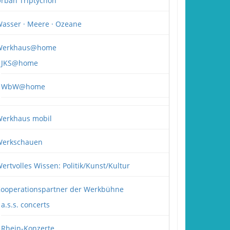
rban Triptychon
asser · Meere · Ozeane
Werkhaus@home
JKS@home
WbW@home
erkhaus mobil
erkschauen
ertvolles Wissen: Politik/Kunst/Kultur
ooperationspartner der Werkbühne
a.s.s. concerts
Rhein-Konzerte