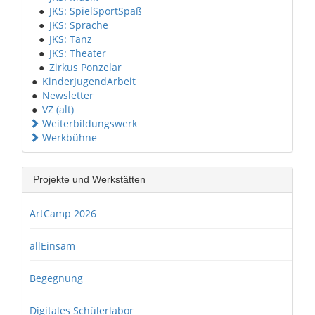
●
JKS: SpielSportSpaß
●
JKS: Sprache
●
JKS: Tanz
●
JKS: Theater
●
Zirkus Ponzelar
●
KinderJugendArbeit
●
Newsletter
●
VZ (alt)
Weiterbildungswerk
Werkbühne
Projekte und Werkstätten
ArtCamp 2026
allEinsam
Begegnung
Digitales Schülerlabor