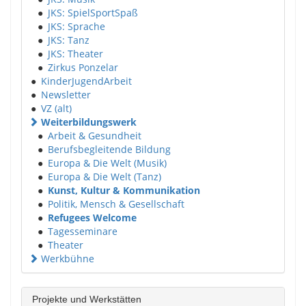
●
JKS: SpielSportSpaß
●
JKS: Sprache
●
JKS: Tanz
●
JKS: Theater
●
Zirkus Ponzelar
●
KinderJugendArbeit
●
Newsletter
●
VZ (alt)
Weiterbildungswerk
●
Arbeit & Gesundheit
●
Berufsbegleitende Bildung
●
Europa & Die Welt (Musik)
●
Europa & Die Welt (Tanz)
●
Kunst, Kultur & Kommunikation
●
Politik, Mensch & Gesellschaft
●
Refugees Welcome
●
Tagesseminare
●
Theater
Werkbühne
Projekte und Werkstätten