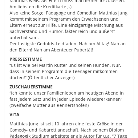
Matthias weiß: Als Eltern muss man lernen loszulassen.
Am liebsten die Kreditkarte ;-)
Also keine Sorge: Pädagoge und Comedian Matthias Jung
kommt mit seinem Programm den Erwachsenen und
Eltern erneut zur Hilfe. Eine einzigartige Mischung aus
Sachverstand und Humor, faktenreich und äußerst
unterhaltsam.
Der lustigste Gedulds-Leidfaden: Nah am Alltag! Nah an
den Eltern! Nah am Abenteuer Pubertät!
PRESSESTIMME
“Es ist wie bei Martin Rütter und seinen Hunden. Nur,
dass in seinem Programm die Teenager mitkommen
dürfen!” (Öffentlicher Anzeiger)
ZUSCHAUERSTIMME
“Ich konnte unser Familienleben am heutigen Abend in
fast jedem Satz und in jeder Episode wiedererkennen”
(zweifache Mutter aus Rennertshofen)
VITA
Matthias Jung ist seit 10 Jahren eine feste Größe in der
Comedy- und Kabarettlandschaft. Nach seinem Diplom
Pädagogik Studium arbeitete er als Autor für u.a. “7 Tage