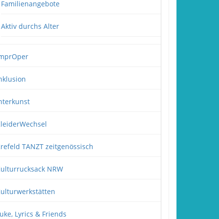
Familienangebote
Aktiv durchs Alter
mprOper
nklusion
nterkunst
leiderWechsel
refeld TANZT zeitgenössisch
ulturrucksack NRW
ulturwerkstätten
uke, Lyrics & Friends