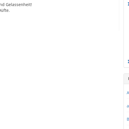
nd Gelassenheit!
üfte.
A
a