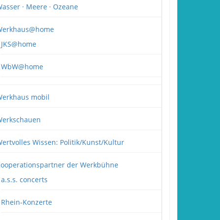
asser · Meere · Ozeane
Werkhaus@home
JKS@home
WbW@home
erkhaus mobil
erkschauen
ertvolles Wissen: Politik/Kunst/Kultur
ooperationspartner der Werkbühne
a.s.s. concerts
Rhein-Konzerte