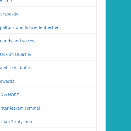
n Top
erspektiv
paltpilz und Schwedenbecher
ounds and voices
tark im Quartier
amilische Kultur
owards
UNerHÖRT
nter leerem Himmel
rban Triptychon