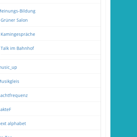
einungs-Bildung
Grüner Salon
Kamingespräche
Talk im Bahnhof
usic_up
usikgleis
achtfrequenz
akteF
ext alphabet