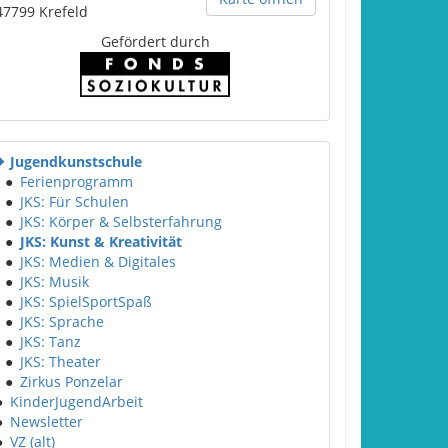
47799
Krefeld
Gefördert durch
Jugendkunstschule
●
Ferienprogramm
●
JKS: Für Schulen
●
JKS: Körper & Selbsterfahrung
●
JKS: Kunst & Kreativität
●
JKS: Medien & Digitales
●
JKS: Musik
●
JKS: SpielSportSpaß
●
JKS: Sprache
●
JKS: Tanz
●
JKS: Theater
●
Zirkus Ponzelar
●
KinderJugendArbeit
●
Newsletter
●
VZ (alt)