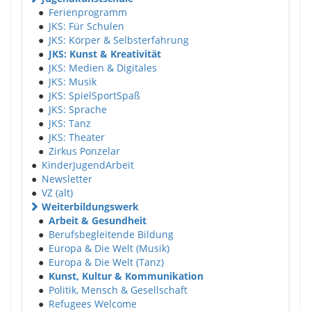
●
Ferienprogramm
●
JKS: Für Schulen
●
JKS: Körper & Selbsterfahrung
●
JKS: Kunst & Kreativität
●
JKS: Medien & Digitales
●
JKS: Musik
●
JKS: SpielSportSpaß
●
JKS: Sprache
●
JKS: Tanz
●
JKS: Theater
●
Zirkus Ponzelar
●
KinderJugendArbeit
●
Newsletter
●
VZ (alt)
Weiterbildungswerk
●
Arbeit & Gesundheit
●
Berufsbegleitende Bildung
●
Europa & Die Welt (Musik)
●
Europa & Die Welt (Tanz)
●
Kunst, Kultur & Kommunikation
●
Politik, Mensch & Gesellschaft
●
Refugees Welcome