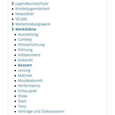
Jugendkunstschule
●
KinderJugendArbeit
●
Newsletter
●
VZ (alt)
Weiterbildungswerk
Werkbühne
●
Ausstellung
●
Comedy
●
Filmvorführung
●
Führung
●
Infotainment
●
Kabarett
●
Konzert
●
Lesung
●
Matinee
●
Musikkabarett
●
Performance
●
Schauspiel
●
Show
●
Slam
●
Tanz
●
Vorträge und Diskussionen