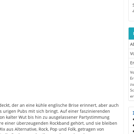
A
V
E
Vo
Er
zu
Sc
er
deckt, der an eine kühle englische Brise erinnert, aber auch
urigen Pubs mit sich bringt. Auf einer faszinierenden
von kalter Wut bis hin zu ausgelassener Partystimmung
ire einer überzeugenden Rockband gehört, und sie bleiben
x aus Alternative, Rock, Pop und Folk, getragen von