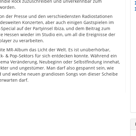
 Indie Rock zuzuschreiben und unverkennbar zum
eworden.
n der Presse und den verschiedensten Radiostationen
ndesweiten Konzerten, aber auch einigen Gastspielen im
ecial auf der Partyinsel Ibiza, und dem Beitrag zum
ie Hessen wieder im Studio ein, um all die Ereignisse der
layer zu verarbeiten.
te MR-Album das Licht der Welt. Es ist unüberhörbar,
k- & Pop-Sektors für sich entdecken konnte. Während ein
Thema Veränderung, Neubeginn oder Selbstfindung innehat,
rekter und ungestümer. Man darf also gespannt sein, wie
rd und welche neuen grandiosen Songs von dieser Scheibe
erwarten darf.