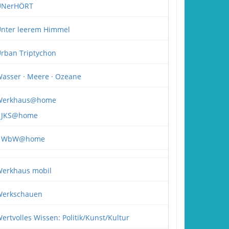
UNerHÖRT
nter leerem Himmel
rban Triptychon
asser · Meere · Ozeane
Werkhaus@home
JKS@home
WbW@home
erkhaus mobil
erkschauen
ertvolles Wissen: Politik/Kunst/Kultur