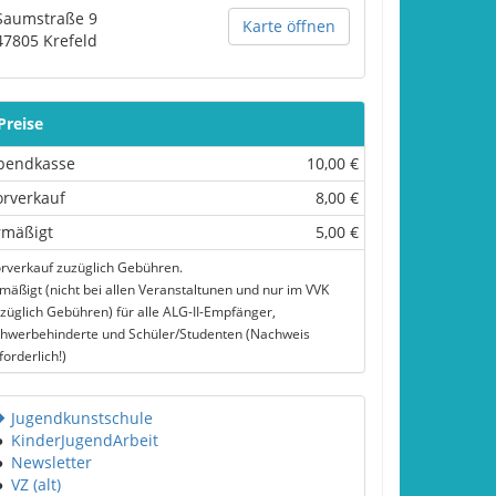
Saumstraße 9
Karte öffnen
47805
Krefeld
Preise
bendkasse
10,00 €
orverkauf
8,00 €
rmäßigt
5,00 €
rverkauf zuzüglich Gebühren.
mäßigt (nicht bei allen Veranstaltunen und nur im VVK
züglich Gebühren) für alle ALG-II-Empfänger,
hwerbehinderte und Schüler/Studenten (Nachweis
forderlich!)
Jugendkunstschule
●
KinderJugendArbeit
●
Newsletter
●
VZ (alt)