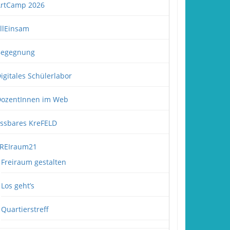
rtCamp 2026
llEinsam
Begegnung
igitales Schülerlabor
ozentInnen im Web
ssbares KreFELD
REIraum21
Freiraum gestalten
Los geht’s
Quartierstreff