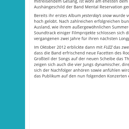
mitreißendem Gesang, ist wohl am ehesten dem
Aushängeschild der Band Mental Reservation g
Bereits ihr erstes Album
yesterday’s snow
wurde vo
hoch gelobt. Nach zahlreichen erfolgreichen bu
Ausland, wie ihrem außergewöhnlichen Summer-Sp
Soundtrack einiger Filmprojekte schlossen sich d
vergangenen zwei Jahre für ihren nächsten Longp
Im Oktober 2012 erblickte dann mit
FUZZ
das zwei
dass die Band erfrischend neue Facetten des Roc
Großteil der Songs auf der neuen Scheibe das 
zeigen sich auch die vier Jungs dynamischer, di
sich der Nachfolger anhören sowie anfühlen wi
das Publikum auf den nun folgenden Konzerten 