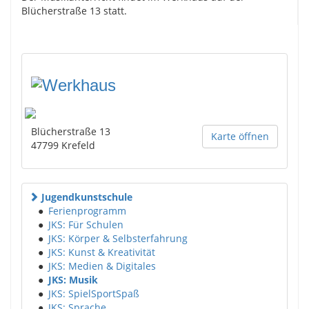
Blücherstraße 13 statt.
Blücherstraße 13
Karte öffnen
47799
Krefeld
Jugendkunstschule
●
Ferienprogramm
●
JKS: Für Schulen
●
JKS: Körper & Selbsterfahrung
●
JKS: Kunst & Kreativität
●
JKS: Medien & Digitales
●
JKS: Musik
●
JKS: SpielSportSpaß
●
JKS: Sprache