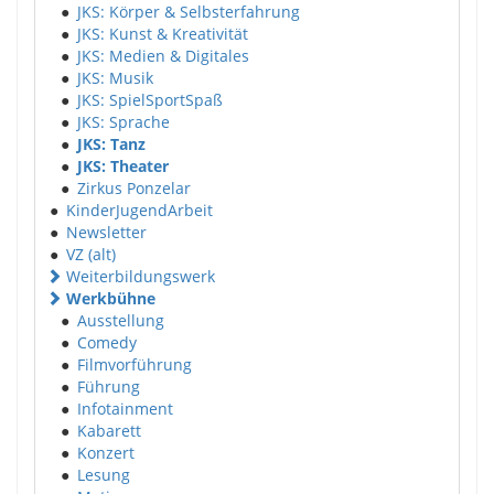
●
JKS: Körper & Selbsterfahrung
●
JKS: Kunst & Kreativität
●
JKS: Medien & Digitales
●
JKS: Musik
●
JKS: SpielSportSpaß
●
JKS: Sprache
●
JKS: Tanz
●
JKS: Theater
●
Zirkus Ponzelar
●
KinderJugendArbeit
●
Newsletter
●
VZ (alt)
Weiterbildungswerk
Werkbühne
●
Ausstellung
●
Comedy
●
Filmvorführung
●
Führung
●
Infotainment
●
Kabarett
●
Konzert
●
Lesung