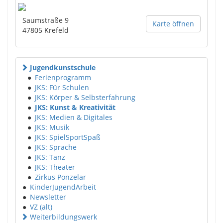
Saumstraße 9
Karte öffnen
47805
Krefeld
Jugendkunstschule
●
Ferienprogramm
●
JKS: Für Schulen
●
JKS: Körper & Selbsterfahrung
●
JKS: Kunst & Kreativität
●
JKS: Medien & Digitales
●
JKS: Musik
●
JKS: SpielSportSpaß
●
JKS: Sprache
●
JKS: Tanz
●
JKS: Theater
●
Zirkus Ponzelar
●
KinderJugendArbeit
●
Newsletter
●
VZ (alt)
Weiterbildungswerk