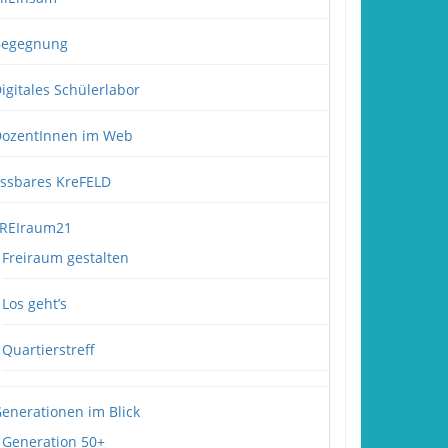
Begegnung
igitales Schülerlabor
ozentInnen im Web
ssbares KreFELD
REIraum21
Freiraum gestalten
Los geht’s
Quartierstreff
enerationen im Blick
Generation 50+