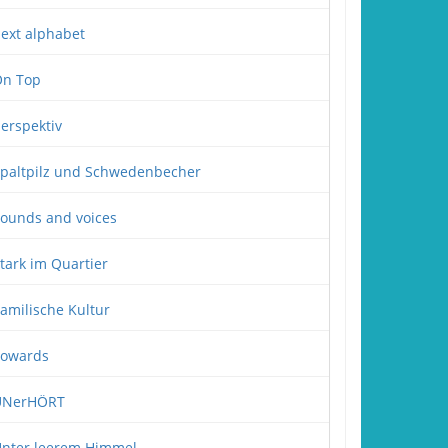
ext alphabet
n Top
erspektiv
paltpilz und Schwedenbecher
ounds and voices
tark im Quartier
amilische Kultur
owards
UNerHÖRT
nter leerem Himmel