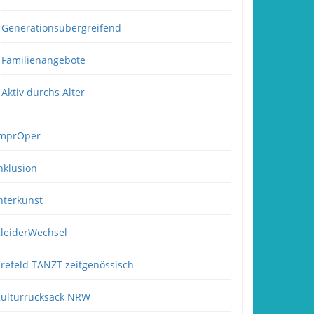
Generationsübergreifend
Familienangebote
Aktiv durchs Alter
mprOper
nklusion
nterkunst
leiderWechsel
refeld TANZT zeitgenössisch
ulturrucksack NRW