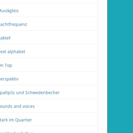
usikgleis
achtfrequenz
akteF
ext alphabet
n Top
erspektiv
paltpilz und Schwedenbecher
ounds and voices
tark im Quartier