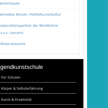
erkschauen
ertvolles Wissen: Politik/Kunst/Kultur
ooperationspartner der Werkbühne
a.s.s. concerts
Rhein-Konzerte
gendkunstschule
: Für Schulen
: Körper & Selbsterfahrung
: Kunst & Kreativität