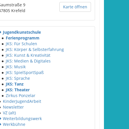
Saumstraße 9
Karte öffnen
47805
Krefeld
Jugendkunstschule
●
Ferienprogramm
●
JKS: Für Schulen
●
JKS: Körper & Selbsterfahrung
●
JKS: Kunst & Kreativität
●
JKS: Medien & Digitales
●
JKS: Musik
●
JKS: SpielSportSpaß
●
JKS: Sprache
●
JKS: Tanz
●
JKS: Theater
●
Zirkus Ponzelar
●
KinderJugendArbeit
●
Newsletter
●
VZ (alt)
Weiterbildungswerk
Werkbühne