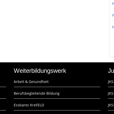
W
W
K
Weiterbildungswerk
Ju
Arbeit & Gesundheit
JKS
Berufsbegleitende Bildung
JKS
Essbares KreFELD
JKS