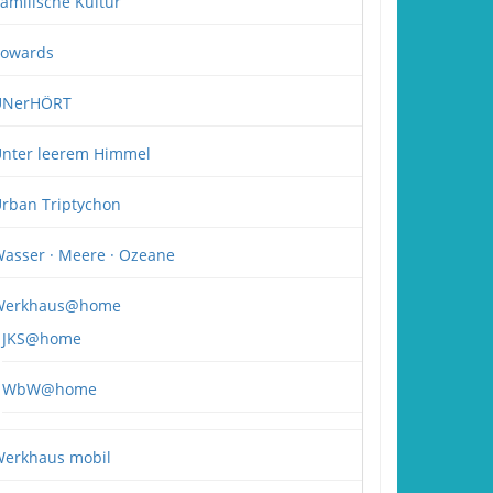
amilische Kultur
owards
UNerHÖRT
nter leerem Himmel
rban Triptychon
asser · Meere · Ozeane
Werkhaus@home
JKS@home
WbW@home
erkhaus mobil