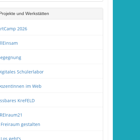
Projekte und Werkstätten
rtCamp 2026
llEinsam
Begegnung
igitales Schülerlabor
ozentInnen im Web
ssbares KreFELD
REIraum21
Freiraum gestalten
Los geht’s