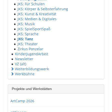
●
JKS: Für Schulen
●
JKS: Körper & Selbsterfahrung
●
JKS: Kunst & Kreativität
●
JKS: Medien & Digitales
●
JKS: Musik
●
JKS: SpielSportSpaß
●
JKS: Sprache
●
JKS: Tanz
●
JKS: Theater
●
Zirkus Ponzelar
●
KinderJugendArbeit
●
Newsletter
●
VZ (alt)
Weiterbildungswerk
Werkbühne
Projekte und Werkstätten
ArtCamp 2026