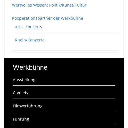
Wertvolles Wissen: Politik/Kunst/Kultur
Kooperationspartner der Werkbühne
a.s.s. concerts
Rhein-Konzerte
Werkbühne
Ausstellung
Comedy
Filmvorführung
Führung