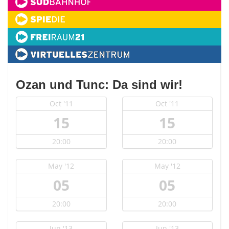
Ozan und Tunc: Da sind wir!
Oct '11
Oct '11
15
15
20:00
20:00
May '12
May '12
05
05
20:00
20:00
Jun '13
Jun '13