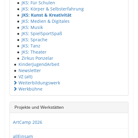
●
JKS: Für Schulen
●
JKS: Körper & Selbsterfahrung
●
JKS: Kunst & Kreativität
●
JKS: Medien & Digitales
●
JKS: Musik
●
JKS: SpielSportSpaß
●
JKS: Sprache
●
JKS: Tanz
●
JKS: Theater
●
Zirkus Ponzelar
●
KinderJugendArbeit
●
Newsletter
●
VZ (alt)
Weiterbildungswerk
Werkbühne
Projekte und Werkstätten
ArtCamp 2026
allEinsam